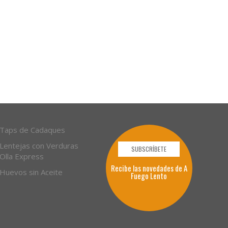
Taps de Cadaques
Lentejas con Verduras
SUBSCRÍBETE
Olla Express
Recibe las novedades de A
Huevos sin Aceite
Fuego Lento