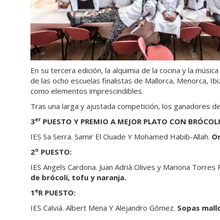
En su tercera edición, la alquimia de la cocina y la músi
de las ocho escuelas finalistas de Mallorca, Menorca, Ib
como elementos imprescindibles.
Tras una larga y ajustada competición, los ganadores de
er
3
PUESTO Y PREMIO A MEJOR PLATO CON BRÓCOL
IES Sa Serra. Samir El Ouade Y Mohamed Habib-Allah.
Or
o
2
PUESTO:
IES Angels Cardona. Juan Adrià Olives y Mariona Torres
de brócoli, tofu y naranja.
e
1
R PUESTO:
IES Calvià. Albert Mena Y Alejandro Gómez.
Sopas mallo