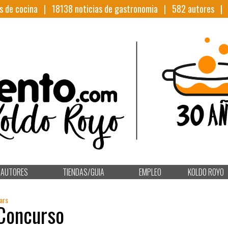
s de cocina |
18138
noticias de gastronomia |
582
autores 
AUTORES
TIENDAS/GUIA
EMPLEO
KOLDO ROYO
ears
 Concurso