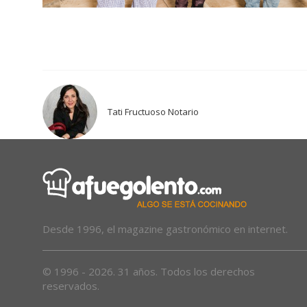
Tati Fructuoso Notario
Desde 1996, el magazine gastronómico en internet.
© 1996 - 2026. 31 años. Todos los derechos
reservados.