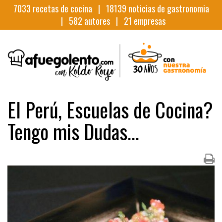
7033
recetas de cocina |
18139
noticias de gastronomia
|
582
autores |
21
empresas
El Perú, Escuelas de Cocina?
Tengo mis Dudas...