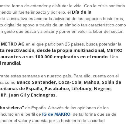
stra forma de entender y disfrutar la vida. Con la crisis sanitaria
Día de la
iendo un fuerte impacto y por ello, el
e la iniciativa es animar la actividad de los negocios hosteleros,
nto digital de apoyo a través de un símbolo tan característico como
 gesto que busca visibilizar y poner en valor la labor del sector.
METRO AG
e
en el que participan 25 países, busca potenciar la
a reactivación, desde la propia multinacional, METRO
taurantes a sus 100.000 empleados en el mundo
. Una
l mundial.
ante estas semanas en nuestro país. Para ello, cuenta con el
Banco Santander, Coca-Cola, Mahou, Solán de
ería como
Aceitunas de España, Pasabahce, Lifebuoy, Negrini,
IP, Juan Gil y Encinegras.
 hostelera”
de España. A través de las opiniones de los
ncurso en el perfil de
IG de MAKRO
, de tal forma que se dé
nocer el valor y apuesta por la hostelería de la ciudad