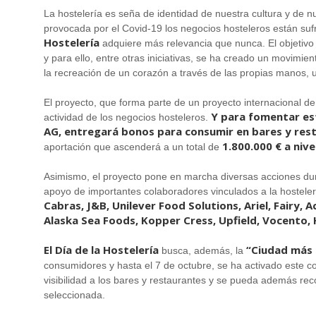
La hostelería es seña de identidad de nuestra cultura y de nue
provocada por el Covid-19 los negocios hosteleros están sufr
Hostelería
adquiere más relevancia que nunca. El objetivo d
y para ello, entre otras iniciativas, se ha creado un movimie
la recreación de un corazón a través de las propias manos, un
El proyecto, que forma parte de un proyecto internacional d
Y para fomentar est
actividad de los negocios hosteleros.
AG, entregará bonos para consumir en bares y res
1.800.000 € a nive
aportación que ascenderá a un total de
Asimismo, el proyecto pone en marcha diversas acciones dur
apoyo de importantes colaboradores vinculados a la hostel
Cabras, J&B, Unilever Food Solutions, Ariel, Fairy, 
Alaska Sea Foods, Kopper Cress, Upfield, Vocento, H
El Día de la Hostelería
“Ciudad más
busca, además, la
consumidores y hasta el 7 de octubre, se ha activado este co
visibilidad a los bares y restaurantes y se pueda además reco
seleccionada.