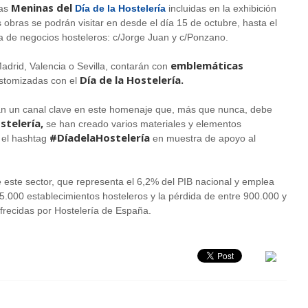
Meninas del
ias
Día de la Hostelería
incluidas en la exhibición
 obras se podrán visitar en desde el día 15 de octubre, hasta el
ia de negocios hosteleros: c/Jorge Juan y c/Ponzano.
emblemáticas
Madrid, Valencia o Sevilla, contarán con
Día de la Hostelería.
ustomizadas con el
rán un canal clave en este homenaje que, más que nunca, debe
stelería,
se han creado varios materiales y elementos
#DíadelaHostelería
e el hashtag
en muestra de apoyo al
ste sector, que representa el 6,2% del PIB nacional y emplea
85.000 establecimientos hosteleros y la pérdida de entre 900.000 y
 ofrecidas por Hostelería de España.