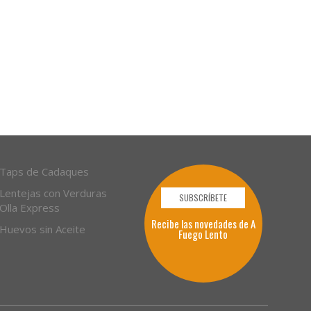
Taps de Cadaques
Lentejas con Verduras
SUBSCRÍBETE
Olla Express
Recibe las novedades de A
Huevos sin Aceite
Fuego Lento