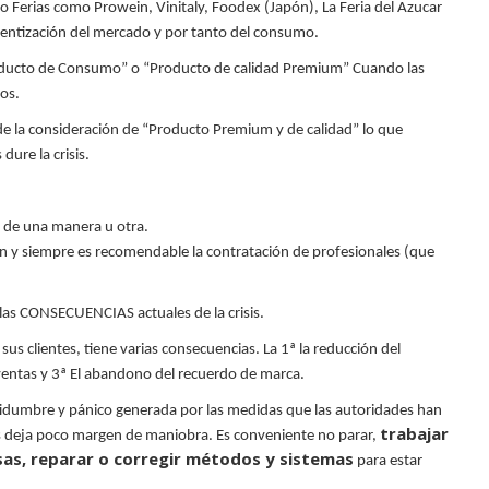
o Ferias como
Prowein
,
Vinitaly
,
Foodex
(Japón), La Feria del
Azucar
alentización del mercado y por tanto del consumo.
Producto de Consumo” o “Producto de calidad Premium” Cuando
las
os.
e la consideración de “Producto Premium y de calidad” lo que
dure la crisis.
 de una manera u otra.
ión y siempre es recomendable la contratación de profesionales (que
as CONSECUENCIAS actuales de la crisis.
sus clientes, tiene varias consecuencias. La 1ª la reducción del
 ventas y 3ª El abandono del recuerdo de marca.
rtidumbre y pánico generada por las medidas que las autoridades han
trabajar
s deja poco margen de maniobra. Es conveniente no parar,
sas, reparar o corregir métodos y sistemas
para estar