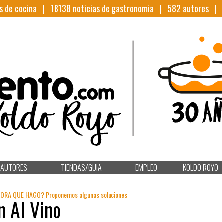
s de cocina |
18138
noticias de gastronomia |
582
autores 
AUTORES
TIENDAS/GUIA
EMPLEO
KOLDO ROYO
 AHORA QUE HAGO? Proponemos algunas soluciones
n Al Vino