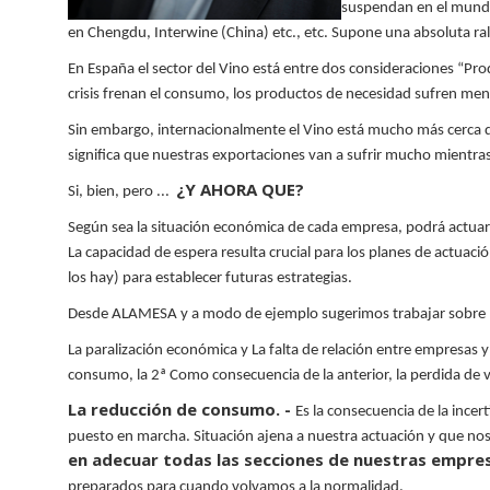
suspendan en el mund
en Chengdu,
Interwine
(China) etc., etc. Supone una absoluta r
En España el sector del Vino está entre dos consideraciones “
crisis frenan
el consumo, los productos de necesidad sufren men
Sin embargo, internacionalmente el Vino está mucho más cerca d
significa que nuestras exportaciones van a sufrir mucho mientras 
¿Y AHORA QUE?
Si, bien, pero ...
Según sea la situación económica de cada empresa, podrá actuar
La capacidad de espera resulta crucial para los planes de actuac
los hay) para establecer futuras estrategias.
Desde ALAMESA y a modo de ejemplo sugerimos trabajar sobre l
La paralización económica y La falta de relación entre empresas y 
consumo, la 2ª Como consecuencia de la anterior, la perdida de
La reducción de consumo. -
Es la consecuencia de la ince
puesto en marcha. Situación ajena a nuestra actuación y que no
en adecuar todas las secciones de nuestras empre
preparados para cuando volvamos a la normalidad.