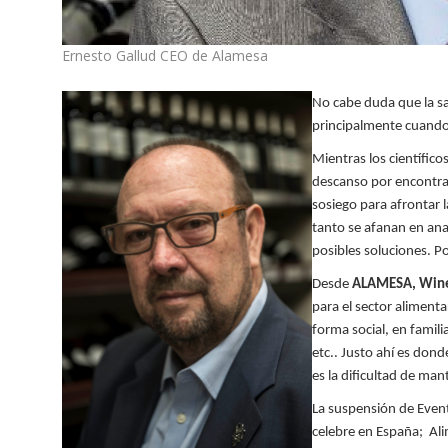
Ernesto Gallud CEO de Alamesa
No cabe duda que la sa
principalmente cuando 
Mientras los científico
descanso por
encontra
sosiego para afrontar l
tanto se afanan en anal
posibles soluciones. Po
Desde
ALAMESA,
Win
para el sector aliment
forma social, en famili
etc..
Justo ahí es donde
es la dificultad de ma
La suspensión de Event
celebre en
España; Ali