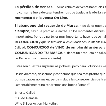
La pérdida de ventas. -
Si los canales de venta habituales 
no consume fuera de casa, tendremos que trasladar la oferta a su
momento de la venta
On
Line.
El abandono del recuerdo de Marca. -
No dejes que te 
siempre
, hay que premiar la lealtad. En los momentos difíciles
importantes. Por otra parte, es muy importante hacer que se hab
RECONOCIDA
que se HA
y que se traslade a los ciudadanos,
CONCURSOS de VINO de amplia difusión
Calidad,
para 
COMUNICANDO TU MARCA
. Si tienes un producto de cal
las Ferias y mucho más eficiente)
Estas son nuestras sugerencias globales, pero para Soluciones P
Desde
Alamesa
, deseamos y confiamos que sea más pronto que t
por sus cauces normales, pero sin duda
las consecuencias de la ac
Lamentablemente no tendremos una buena “Añada”
Ernesto
Gallud
CEO de
Alamesa
Wine
&
Beer
Action
Marketing