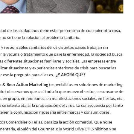
lud de los ciudadanos debe estar por encima de cualquier otra cosa,
no se tiene la solución al problema sanitario.
s y responsables sanitarios de los distintos países trabajan sin
r la
vacuna o tratamiento que palíe la enfermedad, la sociedad busca
as diferentes situaciones familiares y sociales. Las empresas entre
izar situaciones y experiencias anteriores de crisis para buscar las
r eso la pregunta para ellas es.
¿Y AHORA QUE?
e
&
Beer
Action
Marketing
(especialistas en soluciones de marketing
ario) observamos que casi todo lo que mueve el sector, se consume de
a, en grupo, en reuniones, en manifestaciones sociales, en fiestas, etc.,
 se intenta atajar la propagación del virus. La consecuencia por tanto
ntener la comunicación necesaria entre marcas y consumidores.
os Comerciales o Ferias, paraliza la acción comercial. Que no se
mentaria
, el Salón del Gourmet o la
World
Olive
Oil
Exhibition
y se