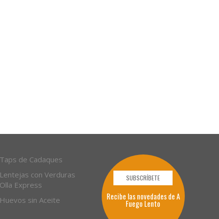
Taps de Cadaques
Lentejas con Verduras
SUBSCRÍBETE
Olla Express
Recibe las novedades de A
Huevos sin Aceite
Fuego Lento