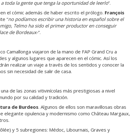
a toda la gente que tenga la oportunidad de leerlo
”.
en el cómic además de haber escrito el prólogo.
François
te “
no podíamos escribir una historia en español sobre el
 amigo, Telmo ha sido el primer productor en conseguir
 Place de Bordeaux-
”.
Paco Camallonga viajaron de la mano de FAP Grand Cru a
s y algunos lugares que aparecen en el cómic. Así los
odrán realizar un viaje a través de los sentidos y conocer la
os sin necesidad de salir de casa.
una de las zonas vitivinícolas más prestigiosas a nivel
undo por su calidad y tradición.
ultura de Burdeos
. Algunos de ellos son maravillosas obras
a de elegante opulencia y modernismo como Château Margaux,
tros.
ôlée) y 5 subregiones: Médoc, Libournais, Graves y