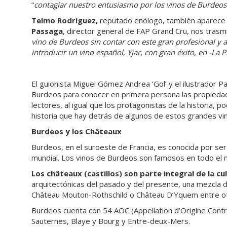
“
contagiar nuestro entusiasmo por los vinos de Burdeos 
Telmo Rodríguez,
reputado enólogo, también aparece 
Passaga
, director general de FAP Grand Cru, nos trasmi
vino de Burdeos sin contar con este gran profesional y
introducir un vino español, Yjar, con gran éxito, en -La
El guionista Miguel Gómez Andrea ‘Gol’ y el ilustrador 
Burdeos para conocer en primera persona las propiedade
lectores, al igual que los protagonistas de la historia, p
historia que hay detrás de algunos de estos grandes vin
Burdeos y los Châteaux
Burdeos, en el suroeste de Francia, es conocida por ser 
mundial. Los vinos de Burdeos son famosos en todo el m
Los châteaux (castillos) son parte integral de la c
arquitectónicas del pasado y del presente, una mezcl
Château Mouton-Rothschild o Château D’Yquem entre o
Burdeos cuenta con 54 AOC (Appellation d’Origine Contr
Sauternes, Blaye y Bourg y Entre-deux-Mers.