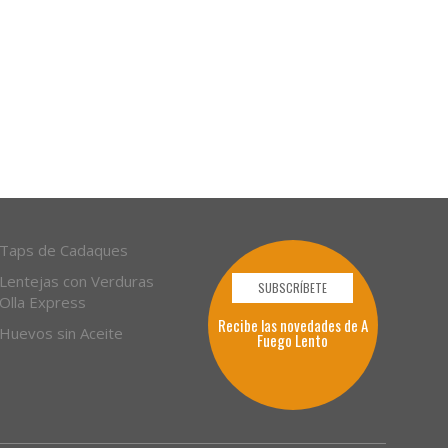
Taps de Cadaques
Lentejas con Verduras
SUBSCRÍBETE
Olla Express
Recibe las novedades de A
Huevos sin Aceite
Fuego Lento