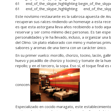
61
end_of_the_skype_highlighting
begin_of_the_skype
61
end_of_the_skype_highlighting
end_of_the_skyp
Este novísimo restaurante es la sabrosa apuesta de An
recuperan sus raíces rindiendo un homenaje a esta rece
es que esta astorgana lleva años recibiendo a todo aquel
reservar y ser como mínimo diez personas. Es tan espec
personalidades y le ha llevado, incluso, a organizar una 
del Olmo. Un plato elaborado con mimo y materias prima
sabores y aromas de una tierra con un carácter único.
En su primer vuelco: morcillo, chorizo, tocino, lacón, gall
huevo y picadillo de chorizo y tocino) y tomate de la hu
repollo; y en el tercero, la sopa. Eso sí, el toque final 
conocen.
Especializado en cocido maragato, este establecimiento 