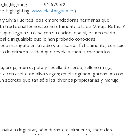
_highlighting
91 579 62
e_highlighting
.
www.elastorgano.es
).
a y Silvia Fuertes, dos emprendedoras hermanas que
ta tradicional leonesa,concretamente a la de Maruja Botas. Y
 que llega a su casa con su cocido, eso sí, es necesario
ial e inigualable que lo han probado conocidas
boda maragata en la radio y a casarse, ficticiamente, con Luis
s de primera calidad que revela a cada cucharada los
ina, oreja, morro, pata y costilla de cerdo, relleno (miga,
erta con aceite de oliva virgen; en el segundo, garbanzos con
es un secreto que tan sólo las jóvenes propietarias y Maruja
invita a degustar, sólo durante el almuerzo, todos los