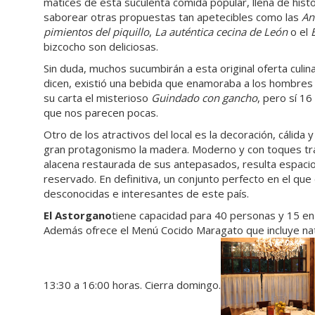
matices de esta suculenta comida popular, llena de histor
saborear otras propuestas tan apetecibles como las
An
pimientos del piquillo
,
La auténtica cecina de León
o el
bizcocho son deliciosas.
Sin duda, muchos sucumbirán a esta original oferta culin
dicen, existió una bebida que enamoraba a los hombres 
su carta el misterioso
Guindado con gancho
, pero sí 16
que nos parecen pocas.
Otro de los atractivos del local es la decoración, cálid
gran protagonismo la madera. Moderno y con toques trad
alacena restaurada de sus antepasados, resulta espacio
reservado. En definitiva, un conjunto perfecto en el qu
desconocidas e interesantes de este país.
El Astorgano
tiene capacidad para 40 personas y 15 en 
Además ofrece el Menú Cocido Maragato que incluye nati
13:30 a 16:00 horas. Cierra domingo.