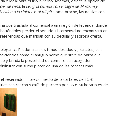
ia e ideal para el frío invierno. Además, ofrece la opción de
cas de rana
, la
Lengua curada con vinagre de Módena y
Bacalao a la riojana
o
al pil pil
. Como broche, las natillas con
aria que traslada al comensal a una región de leyenda, donde
haciéndoles perder el sentido. El comensal no encontrará en
 referencias que maridan con su peculiar y sabrosa oferta,
a y elegante. Predominan los tonos dorados y granates, con
icionales como el antiguo horno que sirve de barra o la
so y brinda la posibilidad de comer en un acogedor
e disfrutar con sumo placer de una de las recetas más
el reservado. El precio medio de la carta es de 35 €.
llas con roscón y café de puchero por 28 €. Su horario es de