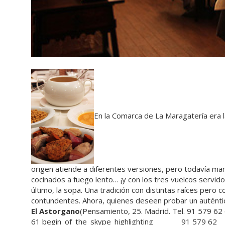
En la Comarca de La Maragatería era l
origen atiende a diferentes versiones, pero todavía ma
cocinados a fuego lento… ¡y con los tres vuelcos servido
último, la sopa. Una tradición con distintas raíces per
contundentes. Ahora, quienes deseen probar un auténtico
El Astorgano
(Pensamiento, 25. Madrid. Tel.
91 579 62
61
begin_of_the_skype_highlighting
91 579 62