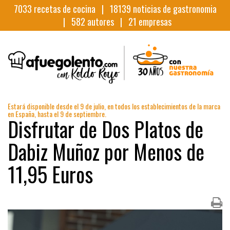
7033
recetas de cocina |
18139
noticias de gastronomia
|
582
autores |
21
empresas
Estará disponible desde el 9 de julio, en todos los establecimientos de la marca
en España, hasta el 9 de septiembre.
Disfrutar de Dos Platos de
Dabiz Muñoz por Menos de
11,95 Euros