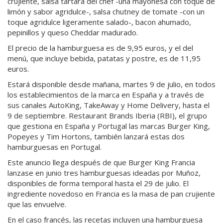
crujiente, salsa tártara del chef -una mayonesa con toque de
limón y sabor agridulce-, salsa chutney de tomate -con un
toque agridulce ligeramente salado-, bacon ahumado,
pepinillos y queso Cheddar madurado.
El precio de la hamburguesa es de 9,95 euros, y el del
menú, que incluye bebida, patatas y postre, es de 11,95
euros.
Estará disponible desde mañana, martes 9 de julio, en todos
los establecimientos de la marca en España y a través de
sus canales AutoKing, TakeAway y Home Delivery, hasta el
9 de septiembre. Restaurant Brands Iberia (RBI), el grupo
que gestiona en España y Portugal las marcas Burger King,
Popeyes y Tim Hortons, también lanzará estas dos
hamburguesas en Portugal.
Este anuncio llega después de que Burger King Francia
lanzase en junio tres hamburguesas ideadas por Muñoz,
disponibles de forma temporal hasta el 29 de julio. El
ingrediente novedoso en Francia es la masa de pan crujiente
que las envuelve.
En el caso francés, las recetas incluyen una hamburguesa