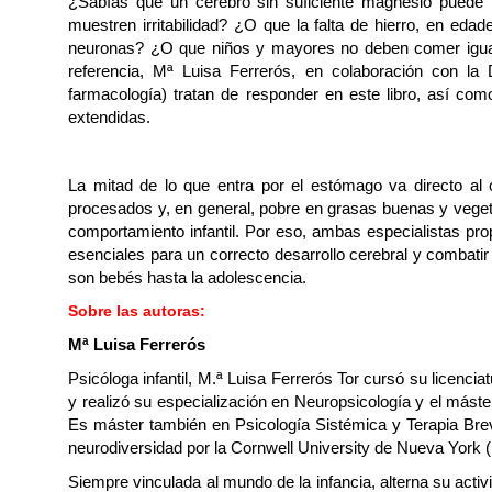
¿Sabías que un cerebro sin suficiente magnesio puede 
muestren irritabilidad? ¿O que la falta de hierro, en ed
neuronas? ¿O que niños y mayores no deben comer igual?
referencia, Mª Luisa Ferrerós, en colaboración con la Dr
farmacología) tratan de responder en este libro, así co
extendidas.
La
mitad de lo que entra por el estómago va directo al 
procesados y, en general, pobre en grasas buenas y vegetal
comportamiento infantil. Por eso, ambas especialistas pr
esenciales para un correcto desarrollo cerebral y combatir 
son bebés hasta la adolescencia.
Sobre las autoras:
Mª Luisa Ferrerós
Psicóloga infantil, M.ª Luisa Ferrerós Tor cursó su licenci
y realizó su especialización en Neuropsicología y el máster
Es máster también en Psicología Sistémica y Terapia Breve
neurodiversidad por la Cornwell University de Nueva York 
Siempre vinculada al mundo de la infancia, alterna su acti