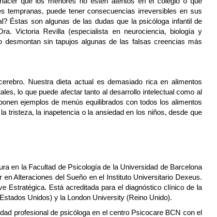
hacer que los menores no estén atentos en el colegio o que
ades tempranas, puede tener consecuencias irreversibles en sus
 Éstas son algunas de las dudas que la psicóloga infantil de
a. Victoria Revilla (especialista en neurociencia, biología y
mo desmontan sin tapujos algunas de las falsas creencias más
cerebro. Nuestra dieta actual es demasiado rica en alimentos
es, lo que puede afectar tanto al desarrollo intelectual como al
oponen ejemplos de menús equilibrados con todos los alimentos
la tristeza, la inapetencia o la ansiedad en los niños, desde que
atura en la Facultad de Psicología de la Universidad de Barcelona
 en Alteraciones del Sueño en el Instituto Universitario Dexeus.
 Estratégica. Está acreditada para el diagnóstico clínico de la
(Estados Unidos) y la London University (Reino Unido).
vidad profesional de psicóloga en el centro Psicocare BCN con el