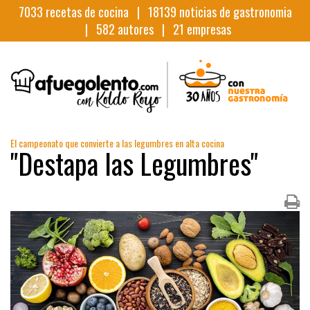
7033
recetas de cocina |
18139
noticias de gastronomia
|
582
autores |
21
empresas
El campeonato que convierte a las legumbres en alta cocina
"Destapa las Legumbres"