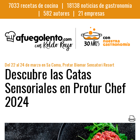
7033
recetas de cocina |
18138
noticias de gastronomia
|
582
autores |
21
empresas
Del 22 al 24 de marzo en Sa Coma, Protur Biomar Sensatori Resort
Descubre las Catas
Sensoriales en Protur Chef
2024