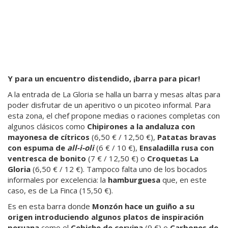
Y para un encuentro distendido, ¡barra para picar!
A la entrada de La Gloria se halla un barra y mesas altas para
poder disfrutar de un aperitivo o un picoteo informal. Para
esta zona, el chef propone medias o raciones completas con
algunos clásicos como
Chipirones a la andaluza con
mayonesa de cítricos
(6,50 € / 12,50 €),
Patatas bravas
con espuma de
all-i-oli
(6 € / 10 €),
Ensaladilla rusa con
ventresca de bonito
(7 € / 12,50 €) o
Croquetas La
Gloria
(6,50 € / 12 €). Tampoco falta uno de los bocados
informales por excelencia: la
hamburguesa
que, en este
caso, es de La Finca (15,50 €).
Es en esta barra donde
Monzón hace un guiño a su
origen introduciendo algunos platos de inspiración
peruana
como el
Cebiche de corvina
(9 €) o
Carbones de