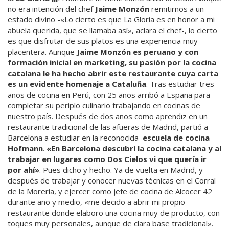
no era intención del chef
Jaime Monzón
remitirnos a un
estado divino -«Lo cierto es que La Gloria es en honor a mi
abuela querida, que se llamaba así», aclara el chef-, lo cierto
es que disfrutar de sus platos es una experiencia muy
placentera. Aunque
Jaime Monzón es peruano y con
formación inicial en marketing, su pasión por la cocina
catalana le ha hecho abrir este restaurante cuya carta
es un evidente homenaje a Cataluña
. Tras estudiar tres
años de cocina en Perú, con 25 años arribó a España para
completar su periplo culinario trabajando en cocinas de
nuestro país. Después de dos años como aprendiz en un
restaurante tradicional de las afueras de Madrid, partió a
Barcelona a estudiar en la reconocida
escuela de cocina
Hofmann
.
«En Barcelona descubrí la cocina catalana y al
trabajar en lugares como Dos Cielos vi que quería ir
por ahí»
. Pues dicho y hecho. Ya de vuelta en Madrid, y
después de trabajar y conocer nuevas técnicas en el Corral
de la Morería, y ejercer como jefe de cocina de Alcocer 42
durante año y medio, «me decido a abrir mi propio
restaurante donde elaboro una cocina muy de producto, con
toques muy personales, aunque de clara base tradicional».