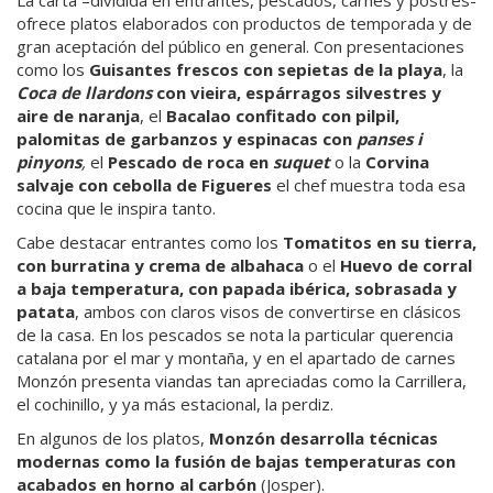
ofrece platos elaborados con productos de temporada y de
gran aceptación del público en general. Con presentaciones
como los
Guisantes frescos con sepietas de la playa
, la
Coca de llardons
con vieira, espárragos silvestres y
aire de naranja
, el
Bacalao confitado con pilpil,
palomitas de garbanzos y espinacas con
panses i
pinyons
,
el
Pescado de roca en
suquet
o la
Corvina
salvaje con cebolla de Figueres
el chef muestra toda esa
cocina que le inspira tanto.
Cabe destacar entrantes como los
Tomatitos en su tierra,
con burratina y crema de albahaca
o el
Huevo de corral
a baja temperatura, con papada ibérica, sobrasada y
patata
, ambos con claros visos de convertirse en clásicos
de la casa. En los pescados se nota la particular querencia
catalana por el mar y montaña, y en el apartado de carnes
Monzón presenta viandas tan apreciadas como la Carrillera,
el cochinillo, y ya más estacional, la perdiz.
En algunos de los platos,
Monzón desarrolla técnicas
modernas como la fusión de bajas temperaturas con
acabados en horno al carbón
(Josper).