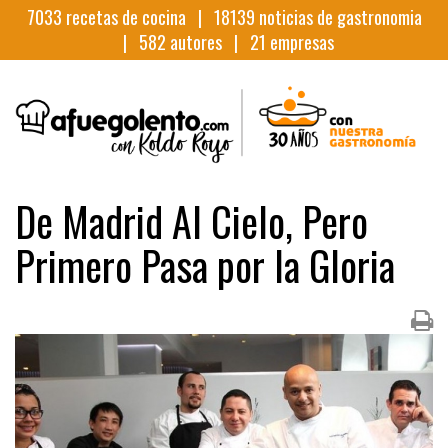
7033
recetas de cocina |
18139
noticias de gastronomia
|
582
autores |
21
empresas
De Madrid Al Cielo, Pero
Primero Pasa por la Gloria