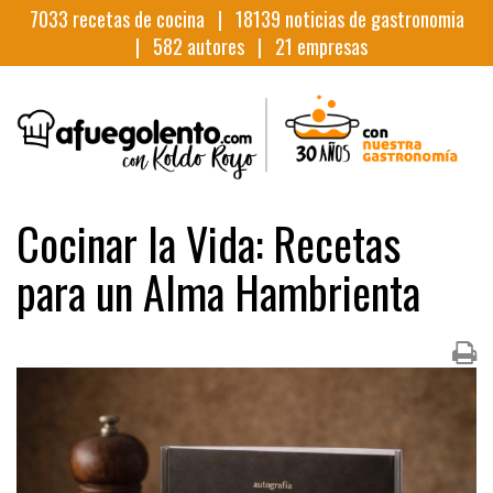
7033
recetas de cocina |
18139
noticias de gastronomia
|
582
autores |
21
empresas
Cocinar la Vida: Recetas
para un Alma Hambrienta