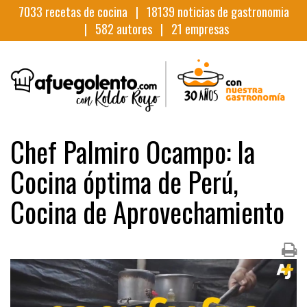
7033
recetas de cocina |
18139
noticias de gastronomia
|
582
autores |
21
empresas
Chef Palmiro Ocampo: la
Cocina óptima de Perú,
Cocina de Aprovechamiento