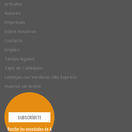
Artículos
Autores
Empresas
Sobre nosotros
Contacto
Empleo
Textos legales
Taps de Cadaques
Lentejas con Verduras Olla Express
Huevos sin Aceite
SUBSCRÍBETE
Recibe las novedades de A