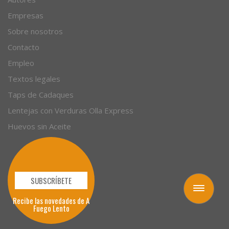
Empresas
Sobre nosotros
Contacto
Empleo
Textos legales
Taps de Cadaques
Lentejas con Verduras Olla Express
Huevos sin Aceite
SUBSCRÍBETE
Toggle
Recibe las novedades de A
navigation
Fuego Lento