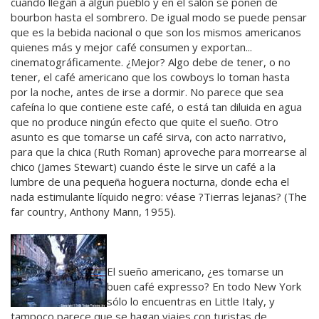
cuando llegan a algún pueblo y en el salón se ponen de
bourbon hasta el sombrero. De igual modo se puede pensar
que es la bebida nacional o que son los mismos americanos
quienes más y mejor café consumen y exportan...
cinematográficamente. ¿Mejor? Algo debe de tener, o no
tener, el café americano que los cowboys lo toman hasta
por la noche, antes de irse a dormir. No parece que sea
cafeína lo que contiene este café, o está tan diluida en agua
que no produce ningún efecto que quite el sueño. Otro
asunto es que tomarse un café sirva, con acto narrativo,
para que la chica (Ruth Roman) aproveche para morrearse al
chico (James Stewart) cuando éste le sirve un café a la
lumbre de una pequeña hoguera nocturna, donde echa el
nada estimulante líquido negro: véase ?Tierras lejanas? (The
far country, Anthony Mann, 1955).
El sueño americano, ¿es tomarse un
buen café expresso? En todo New York
sólo lo encuentras en Little Italy, y
tampoco parece que se hagan viajes con turistas de