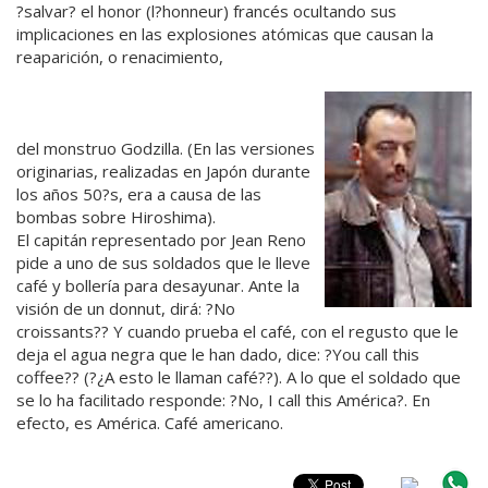
?salvar? el honor (l?honneur) francés ocultando sus
implicaciones en las explosiones atómicas que causan la
reaparición, o renacimiento,
del monstruo Godzilla. (En las versiones
originarias, realizadas en Japón durante
los años 50?s, era a causa de las
bombas sobre Hiroshima).
El capitán representado por Jean Reno
pide a uno de sus soldados que le lleve
café y bollería para desayunar. Ante la
visión de un donnut, dirá: ?No
croissants?? Y cuando prueba el café, con el regusto que le
deja el agua negra que le han dado, dice: ?You call this
coffee?? (?¿A esto le llaman café??). A lo que el soldado que
se lo ha facilitado responde: ?No, I call this América?. En
efecto, es América. Café americano.