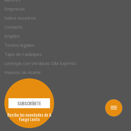
Empresas
Sobre nosotros
Contacto
Empleo
Textos legales
Taps de Cadaques
Lentejas con Verduras Olla Express
Huevos sin Aceite
SUBSCRÍBETE
Toggle
Recibe las novedades de A
navigation
Fuego Lento