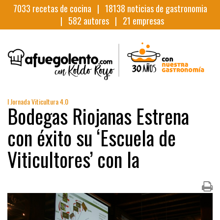
7033
recetas de cocina |
18138
noticias de gastronomia
|
582
autores |
21
empresas
I Jornada Viticultura 4.0
Bodegas Riojanas Estrena
con éxito su ‘Escuela de
Viticultores’ con la