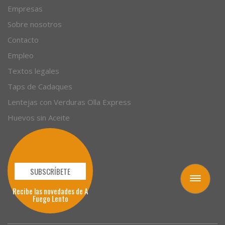
Empresas
Sobre nosotros
Contacto
Empleo
Textos legales
Taps de Cadaques
Lentejas con Verduras Olla Express
Huevos sin Aceite
SUBSCRÍBETE
Toggle
navigation
Recibe las novedades de A
Fuego Lento