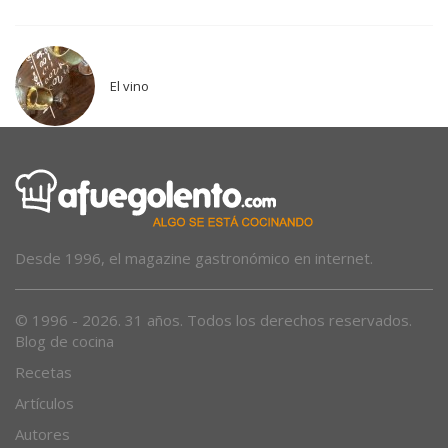
El vino
Desde 1996, el magazine gastronómico en internet.
© 1996 - 2026. 31 años. Todos los derechos reservados.
Blog de cocina
Recetas
Artículos
Autores