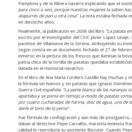
Pamplona y de la Ribera navarra explicando que el suste
para cinco o seis, porque nuestras mujeres la saben ha
atapurres de pan u otra
cosa”
. La nota estaba fechada 
en dieciocho años.
Finalmente, la publicación en 2008 del libro
“
La patata en
escrito por el investigador del CSIC Javier López Linaje, s
pacense de Villanueva de la Serena, atribuyendo su in
según consta en un documento fechado el 27 de febrero
inmerso en la pintura de los frescos que iluminan la bóve
patria chica de la tortilla de patatas quedaba establecid
datada en el memorial navarrico.
En el libro de Ana María Cordero Castillo hay muchas y
la fórmula sin huevos y sin patatas que Ignacio Doménech
Guerra Civil española:
“La parte
blanca de las naranjas si
apartaba y se poní­a en remojo a modo de patatas corta
por cuatro cucharadas de harina, diez de agua, una de bi
darle el tono de la
yema”
.
Fue fórmula de conflagración y aún más de postguerra, 
daban al detective Pepe Carvalho, marxista leninista fra
calidad le reproducía su asistente Biscuter. Cuando Pe