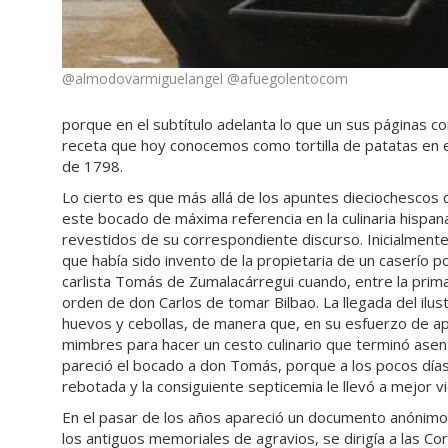
@almodovarmiguelangel @afuegolentocom
porque en el subtítulo adelanta lo que un sus páginas co
receta que hoy conocemos como tortilla de patatas en el
de 1798.
Lo cierto es que más allá de los apuntes dieciochescos 
este bocado de máxima referencia en la culinaria hispan
revestidos de su correspondiente discurso. Inicialmente s
que había sido invento de la propietaria de un caserío p
carlista Tomás de Zumalacárregui cuando, entre la prima
orden de don Carlos de tomar Bilbao. La llegada del ilus
huevos y cebollas, de manera que, en su esfuerzo de apl
mimbres para hacer un cesto culinario que terminó ase
pareció el bocado a don Tomás, porque a los pocos días y 
rebotada y la consiguiente septicemia le llevó a mejor v
En el pasar de los años apareció un documento anónimo 
los antiguos memoriales de agravios, se dirigía a las C