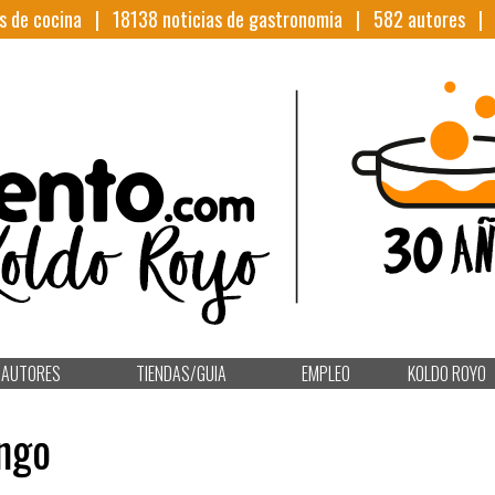
s de cocina |
18138
noticias de gastronomia |
582
autores 
AUTORES
TIENDAS/GUIA
EMPLEO
KOLDO ROYO
ngo