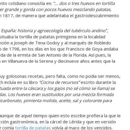
nto cotidiano consistía en:
“… dos o tres
huevos en tortilla
cer grande y gorda con pocos huevos mezclando patatas,
en 1817, de manera que adelantaba el gastrodescubrimiento
 España: historia y agroecología del tubérculo
andino”
,
ituaba la tortilla de patatas primigenia en la localidad
vención a Joseph de Tena Godoy y al marqués de Robledo
 de 1798, en los días en los que Francisco de Goya andaba
da de la ermita de San Antonio de la Florida. Así pues, la
a en Villanueva de la Serena y diecinueve años antes que la
 muy golosonas recetas, pero falta, como no podía ser menos,
 incluía en su libro
“Cocina de recursos”
escrito durante la
tuada entre la cáscara y los gajos (no sé cómo se llama) se
das. Los huevos eran sustituidos por una mezcla formada
carbonato, pimienta molida, aceite, sal y colorante para
aunque de aquel tiempo quien esto escribe prefiera la que le
cción gastronómica, en la cárcel de Lérida y que en versión
pe comía
tortilla de patatas
volvía al maco de los vencidos.