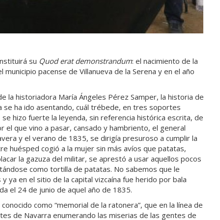
nstituirá su
Quod erat demonstrandum
: el nacimiento de la
 municipio pacense de Villanueva de la Serena y en el año
de la historiadora María Ángeles Pérez Samper, la historia de
a se ha ido asentando, cuál trébede, en tres soportes
e hizo fuerte la leyenda, sin referencia histórica escrita, de
or el que vino a pasar, cansado y hambriento, el general
vera y el verano de 1835, se dirigía presuroso a cumplir la
tre huésped cogió a la mujer sin más avíos que patatas,
acar la gazuza del militar, se aprestó a usar aquellos pocos
ntándose como tortilla de patatas. No sabemos que le
ya en el sitio de la capital vizcaína fue herido por bala
ida el 24 de junio de aquel año de 1835.
conocido como “memorial de la ratonera”, que en la línea de
ortes de Navarra enumerando las miserias de las gentes de