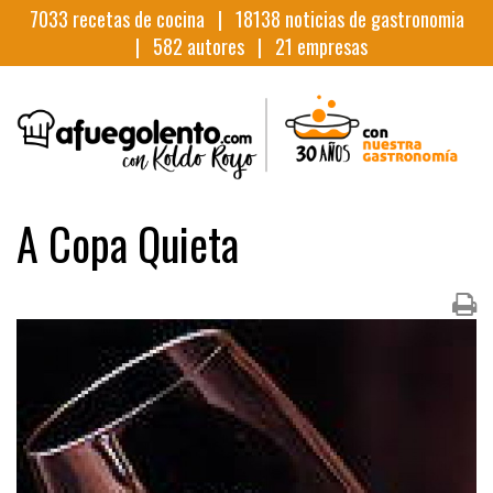
7033
recetas de cocina |
18138
noticias de gastronomia
|
582
autores |
21
empresas
A Copa Quieta