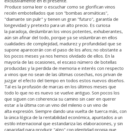
exclusivamente en el presente.
Produce sorna leer o escuchar como se glorifican vinos
recién embotellados que son "bombas aromáticas",
"diamante sin pulir" y tienen un gran "futuro", garantía de
longevidad y pretexto para un alto precio. Es curiosa
la paradoja, deslumbran los vinos potentes, exhuberantes,
aún sin afinar del todo, porque ya se vislumbran en ellos
cualidades de complejidad, madurez y profundidad que se
supone aparecerán con el paso de los años; no obstante a
los pocos meses ya nos hemos olvidado de ellos. En la
mayoría de las ocasiones, el escaso número de botellas
producidas y la perdida de memoria e interés con respecto
a vinos que no sean de las últimas cosechas, nos privan de
juzgar el efecto del tiempo en todos estos nuevos diseños.
Tal es la profusión de marcas en los últimos meses que
todo lo que no es nuevo se vuelve antiguo. Son pocos los
que siguen con coherencia su camino sin caer en querer
estar a la última con un vino del milenio o un vino de
alta expresión. Siempre dando una vuelta de tuerca más, con
la única lógica de la rentabilidad económica, apuntados a un
estilo internacional que estandariza las elaboraciones, y sin
capacidad para producir "algo" con identidad propia que