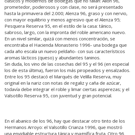
clásicos y modernos de bodegas que no fallan: Alión 96,
prometedor, poderosos y con clase, no será presentado
hasta la primavera del 2.000; Alenza 96, graso y con nervio,
con mayor equilibrio y menos agresivo que el Alenza 95;
Pesquera Reserva 95, en el estilo de la casa: tánico,
sabroso, largo, con la impronta del roble americano nuevo.
En un nivel similar, quizá con menos concentración, se
encontraba el Hacienda Monasterio 1996- una bodega que
cada año escala un nuevo peldaño- con sus característicos
aromas lácticos (queso) y abundantes taninos.
Sin duda, los vino de las cosechas del 95 y el 96 (en especial
los de esta última), fueron los más piropeados y ensalzados.
Entre los 95 destacó el Marqués de Velilla Reserva, muy
original en la nariz con notas de regaliz y caña de azúcar,
todavía debe integrar el roble y limar ciertas asperezas; y el
Valsotillo Reserva 95, con juventud y gran potencial.
En el abanico de los 96, hay que destacar otro tinto de los
Hermanos Arroyo: el Valsotillo Crianza 1996, que mostró
una envidiable estructura tánica y magnífica fruta. Otro 96