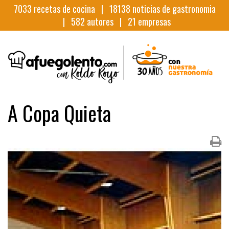
7033
recetas de cocina |
18138
noticias de gastronomia
|
582
autores |
21
empresas
A Copa Quieta