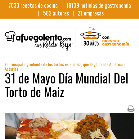
7033
recetas de cocina |
18139
noticias de gastronomia
|
582
autores |
21
empresas
El principal ingrediente de los tortos es el maíz, que llegó desde América a
Asturias
31 de Mayo Día Mundial Del
Torto de Maiz