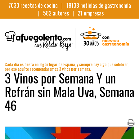
7033
recetas de cocina |
18138
noticias de gastronomia
|
582
autores |
21
empresas
Cada día es fiesta en algún lugar de España, y siempre hay algo que celebrar,
por eso aquí te recomendaremos 3 vinos por semana.
3 Vinos por Semana Y un
Refrán sin Mala Uva, Semana
46