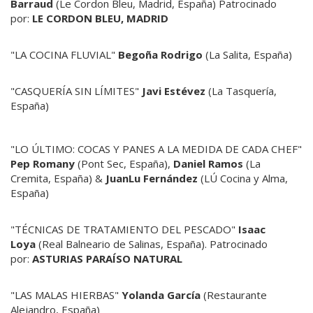
Barraud
(Le Cordon Bleu, Madrid, España) Patrocinado
por:
LE CORDON BLEU, MADRID
"LA COCINA FLUVIAL"
Begoña Rodrigo
(La Salita, España)
"CASQUERÍA SIN LÍMITES"
Javi Estévez
(La Tasquería,
España)
"LO ÚLTIMO: COCAS Y PANES A LA MEDIDA DE CADA CHEF"
Pep Romany
(Pont Sec, España),
Daniel Ramos
(La
Cremita, España) &
JuanLu Fernández
(LÚ Cocina y Alma,
España)
"TÉCNICAS DE TRATAMIENTO DEL PESCADO"
Isaac
Loya
(Real Balneario de Salinas, España). Patrocinado
por:
ASTURIAS PARAÍSO NATURAL
"LAS MALAS HIERBAS"
Yolanda García
(Restaurante
Alejandro, España)