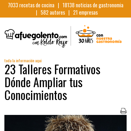
7033
recetas de cocina |
18138
noticias de gastronomia
|
582
autores |
21
empresas
toda la información aqui
23 Talleres Formativos
Dónde Ampliar tus
Conocimientos