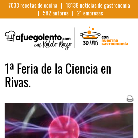
7033
recetas de cocina |
18138
noticias de gastronomia
|
582
autores |
21
empresas
1ª Feria de la Ciencia en
Rivas.