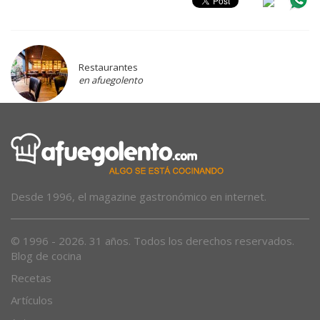
Restaurantes
en afuegolento
Desde 1996, el magazine gastronómico en internet.
© 1996 - 2026. 31 años. Todos los derechos reservados.
Blog de cocina
Recetas
Artículos