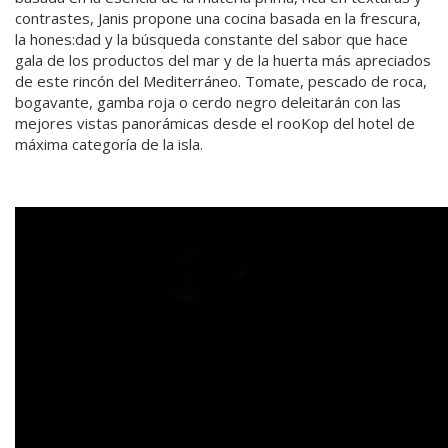
contrastes, Janis propone una cocina basada en la frescura,
la hones:dad y la búsqueda constante del sabor que hace
gala de los productos del mar y de la huerta más apreciados
de este rincón del Mediterráneo. Tomate, pescado de roca,
bogavante, gamba roja o cerdo negro deleitarán con las
mejores vistas panorámicas desde el rooKop del hotel de
máxima categoría de la isla.