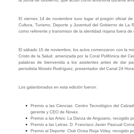
la Junta de Gobierno, que actuó como anfitriona durante am
El viernes 14 de noviembre tuvo lugar el pregón oficial de
Cultura, Turismo, Deporte y Juventud del Gobierno de La R
como referente y transmisor de la identidad riojana fuera d
El sábado 15 de noviembre, los actos comenzaron con la mis
Cristo de la Salud, amenizada por la Coral Polifónica del Ce
palabras de bienvenida a los asistentes antes de dar pa
periodista Moisés Rodríguez, presentador del Canal 24 Hor
Los galardonados en esta edición fueron:
Premio a las Ciencias: Centro Tecnológico del Calzad
gerente y CEO de Novex.
Premio a las Artes: La Danza de Anguiano, recogido
Premio a las Letras: D. Francisco Javier Pascual Corral
Premio al Deporte: Club Ocisa Rioja Vóley, recogido p