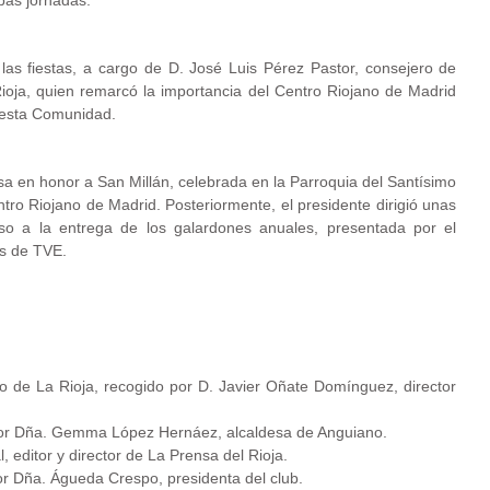
bas jornadas.
 las fiestas, a cargo de D. José Luis Pérez Pastor, consejero de
ioja, quien remarcó la importancia del Centro Riojano de Madrid
e esta Comunidad.
a en honor a San Millán, celebrada en la Parroquia del Santísimo
ntro Riojano de Madrid. Posteriormente, el presidente dirigió unas
so a la entrega de los galardones anuales, presentada por el
as de TVE.
o de La Rioja, recogido por D. Javier Oñate Domínguez, director
 por Dña. Gemma López Hernáez, alcaldesa de Anguiano.
, editor y director de La Prensa del Rioja.
or Dña. Águeda Crespo, presidenta del club.