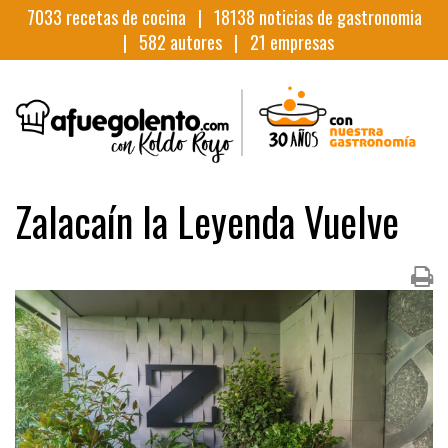
7033
recetas de cocina |
18138
noticias de gastronomia
|
582
autores |
21
empresas
Zalacaín la Leyenda Vuelve