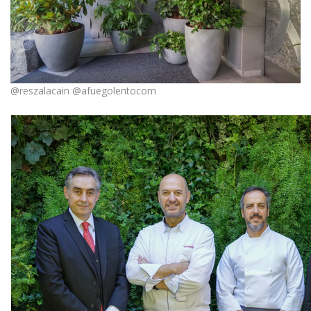
@reszalacain @afuegolentocom