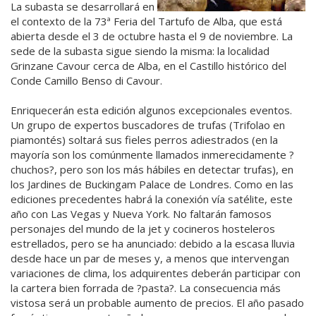
La subasta se desarrollará en
el contexto de la 73ª Feria del Tartufo de Alba, que está
abierta desde el 3 de octubre hasta el 9 de noviembre. La
sede de la subasta sigue siendo la misma: la localidad
Grinzane Cavour cerca de Alba, en el Castillo histórico del
Conde Camillo Benso di Cavour.
Enriquecerán esta edición algunos excepcionales eventos.
Un grupo de expertos buscadores de trufas (Trifolao en
piamontés) soltará sus fieles perros adiestrados (en la
mayoría son los comúnmente llamados inmerecidamente ?
chuchos?, pero son los más hábiles en detectar trufas), en
los Jardines de Buckingam Palace de Londres. Como en las
ediciones precedentes habrá la conexión vía satélite, este
año con Las Vegas y Nueva York. No faltarán famosos
personajes del mundo de la jet y cocineros hosteleros
estrellados, pero se ha anunciado: debido a la escasa lluvia
desde hace un par de meses y, a menos que intervengan
variaciones de clima, los adquirentes deberán participar con
la cartera bien forrada de ?pasta?. La consecuencia más
vistosa será un probable aumento de precios. El año pasado