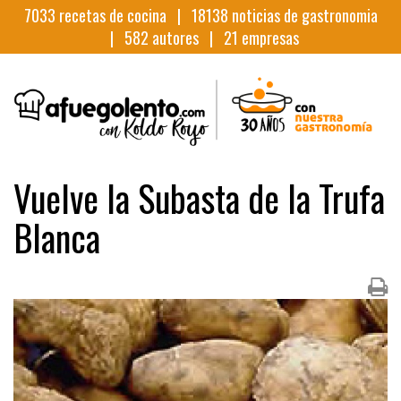
7033
recetas de cocina |
18138
noticias de gastronomia
|
582
autores |
21
empresas
Vuelve la Subasta de la Trufa
Blanca