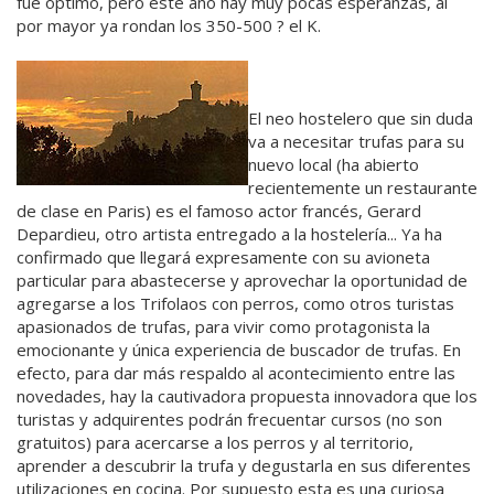
fue óptimo, pero este año hay muy pocas esperanzas, al
por mayor ya rondan los 350-500 ? el K.
El neo hostelero que sin duda
va a necesitar trufas para su
nuevo local (ha abierto
recientemente un restaurante
de clase en Paris) es el famoso actor francés, Gerard
Depardieu, otro artista entregado a la hostelería... Ya ha
confirmado que llegará expresamente con su avioneta
particular para abastecerse y aprovechar la oportunidad de
agregarse a los Trifolaos con perros, como otros turistas
apasionados de trufas, para vivir como protagonista la
emocionante y única experiencia de buscador de trufas. En
efecto, para dar más respaldo al acontecimiento entre las
novedades, hay la cautivadora propuesta innovadora que los
turistas y adquirentes podrán frecuentar cursos (no son
gratuitos) para acercarse a los perros y al territorio,
aprender a descubrir la trufa y degustarla en sus diferentes
utilizaciones en cocina. Por supuesto esta es una curiosa