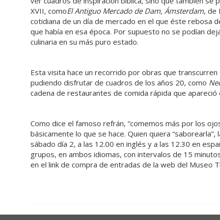
ver cuadros de inspiración bíblica, sino que también se 
XVII, como
El Antiguo Mercado de Dam, Ámsterdam
, de
cotidiana de un día de mercado en el que éste rebosa 
que había en esa época. Por supuesto no se podían deja
culinaria en su más puro estado.
Esta visita hace un recorrido por obras que transcurre
pudiendo disfrutar de cuadros de los años 20, como
Ned
cadena de restaurantes de comida rápida que apareció 
Como dice el famoso refrán, “comemos más por los ojos q
básicamente lo que se hace. Quien quiera “saborearla”, la
sábado día 2, a las 12.00 en inglés y a las 12.30 en e
grupos, en ambos idiomas, con intervalos de 15 minutos
en el link de compra de entradas de la web del Museo Th