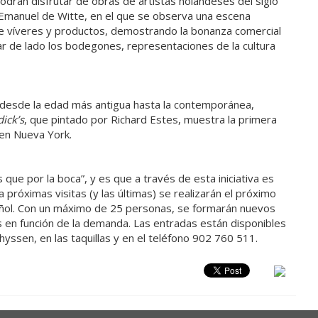
podrán disfrutar de obras de artistas holandeses del siglo
 Emanuel de Witte, en el que se observa una escena
de víveres y productos, demostrando la bonanza comercial
r de lado los bodegones, representaciones de la cultura
n desde la edad más antigua hasta la contemporánea,
ick’s
, que pintado por Richard Estes, muestra la primera
en Nueva York.
ue por la boca”, y es que a través de esta iniciativa es
 próximas visitas (y las últimas) se realizarán el próximo
spañol. Con un máximo de 25 personas, se formarán nuevos
 en función de la demanda. Las entradas están disponibles
yssen, en las taquillas y en el teléfono 902 760 511.