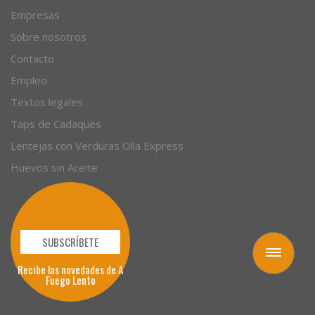
Empresas
Sobre nosotros
Contacto
Empleo
Textos legales
Taps de Cadaques
Lentejas con Verduras Olla Express
Huevos sin Aceite
SUBSCRÍBETE
Toggle
Recibe las novedades de A
navigation
Fuego Lento