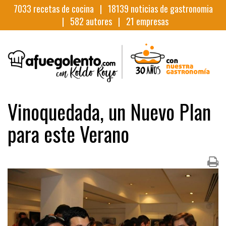
7033
recetas de cocina |
18139
noticias de gastronomia
|
582
autores |
21
empresas
Vinoquedada, un Nuevo Plan
para este Verano