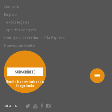
Contacto
Empleo
Textos legales
Taps de Cadaques
Lentejas con Verduras Olla Express
Huevos sin Aceite
SUBSCRÍBETE
Toggle
Recibe las novedades de A
navigation
Fuego Lento
SÍGUENOS