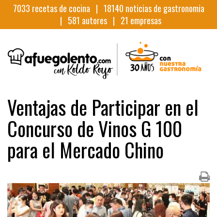
7033
recetas de cocina |
18140
noticias de gastronomia
|
581
autores |
21
empresas
Ventajas de Participar en el
Concurso de Vinos G 100
para el Mercado Chino