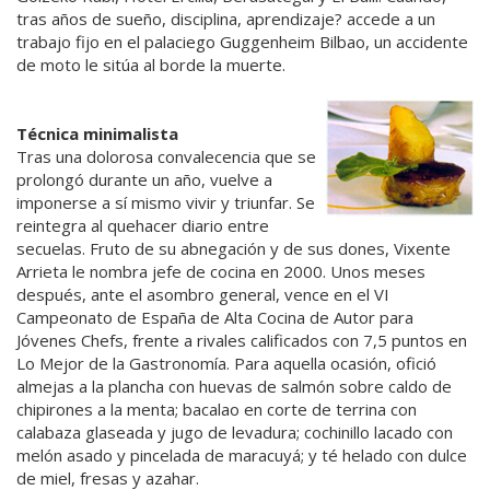
tras años de sueño, disciplina, aprendizaje? accede a un
trabajo fijo en el palaciego Guggenheim Bilbao, un accidente
de moto le sitúa al borde la muerte.
Técnica minimalista
Tras una dolorosa convalecencia que se
prolongó durante un año, vuelve a
imponerse a sí mismo vivir y triunfar. Se
reintegra al quehacer diario entre
secuelas. Fruto de su abnegación y de sus dones, Vixente
Arrieta le nombra jefe de cocina en 2000. Unos meses
después, ante el asombro general, vence en el VI
Campeonato de España de Alta Cocina de Autor para
Jóvenes Chefs, frente a rivales calificados con 7,5 puntos en
Lo Mejor de la Gastronomía. Para aquella ocasión, ofició
almejas a la plancha con huevas de salmón sobre caldo de
chipirones a la menta; bacalao en corte de terrina con
calabaza glaseada y jugo de levadura; cochinillo lacado con
melón asado y pincelada de maracuyá; y té helado con dulce
de miel, fresas y azahar.