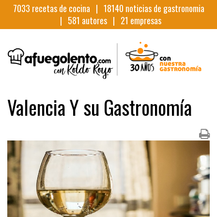
7033
recetas de cocina |
18140
noticias de gastronomia
|
581
autores |
21
empresas
Valencia Y su Gastronomía