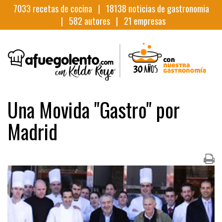
7033
recetas de cocina |
18138
noticias de gastronomia
|
582
autores |
21
empresas
Una Movida "Gastro" por
Madrid