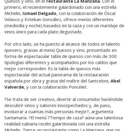
Quesos y vino, en el
restaurante La Manzana
. Con el
primero, el recientemente galardonado con una estrella
Michelin,
Ismael Delgado
, con la colaboración de Óscar
Velasco y Esteban González, ofrece menús diferentes
(mediodía y noche) basados en la caza y con un maridaje de
vinos único para cada plato degustado.
Por otro lado, se ha puesto al alcance de todos el talento
quesero, gracias al menú Quesos y vino, presentado en
forma de espectacular tabla de quesos con más de 300
tipologías diferentes y acompañados por los caldos que
mejor corresponden. Es la tabla de quesos más
espectacular del actual panorama de la restauración
española por obra y gracia del maître del Santceloni,
Abel
Valverde
, y con la colaboración Poncelet.
?Se trata de ser creativo, divertir al consumidor haciéndole
descubrir vinos y sabores insospechados y, de paso,
involucrar a cuantas más personas mejor?, argumenta
Santamaria. ?El menú ?Tiempo de caza? aúna una talentosa
realidad culinaria recién galardonada con una estrella
Michelin, Tierra; un restaurante como La Manzana, que se