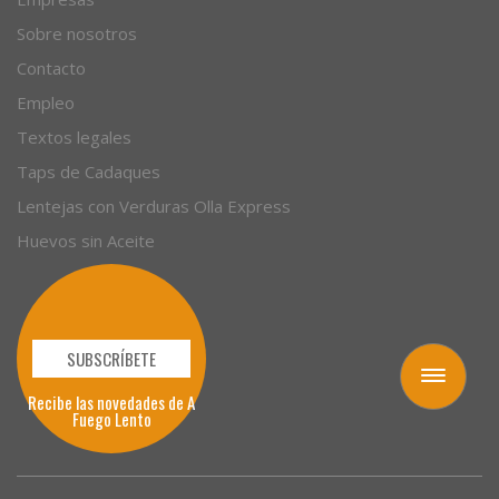
Sobre nosotros
Contacto
Empleo
Textos legales
Taps de Cadaques
Lentejas con Verduras Olla Express
Huevos sin Aceite
SUBSCRÍBETE
Toggle
Recibe las novedades de A
navigation
Fuego Lento