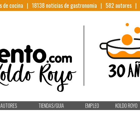
s de cocina |
18138
noticias de gastronomia |
582
autores 
AUTORES
TIENDAS/GUIA
EMPLEO
KOLDO ROYO