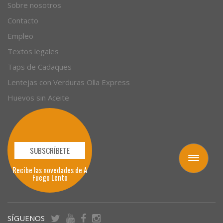
Sobre nosotros
Contacto
Empleo
Textos legales
Taps de Cadaques
Lentejas con Verduras Olla Express
Huevos sin Aceite
SUBSCRÍBETE
Toggle
Recibe las novedades de A
navigation
Fuego Lento
SÍGUENOS