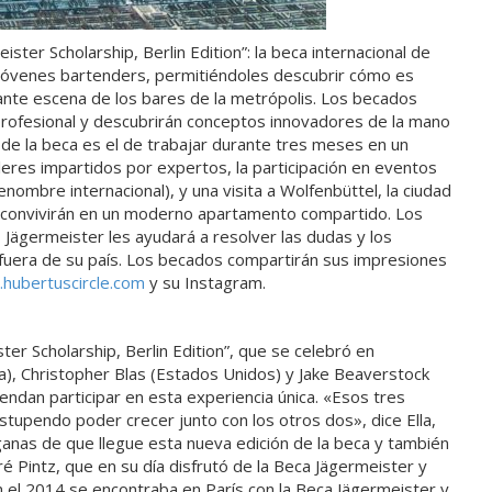
ster Scholarship, Berlin Edition”: la beca internacional de
 jóvenes bartenders, permitiéndoles descubrir cómo es
rante escena de los bares de la metrópolis. Los becados
 profesional y descubrirán conceptos innovadores de la mano
 de la beca es el de trabajar durante tres meses en un
leres impartidos por expertos, la participación en eventos
nombre internacional), y una visita a Wolfenbüttel, la ciudad
es convivirán en un moderno apartamento compartido. Los
 Jägermeister les ayudará a resolver las dudas y los
 fuera de su país. Los becados compartirán sus impresiones
hubertuscircle.com
y su Instagram.
er Scholarship, Berlin Edition”, que se celebró en
ia), Christopher Blas (Estados Unidos) y Jake Beaverstock
ndan participar en esta experiencia única. «Esos tres
upendo poder crecer junto con los otros dos», dice Ella,
anas de que llegue esta nueva edición de la beca y también
 Pintz, que en su día disfrutó de la Beca Jägermeister y
En el 2014 se encontraba en París con la Beca Jägermeister y