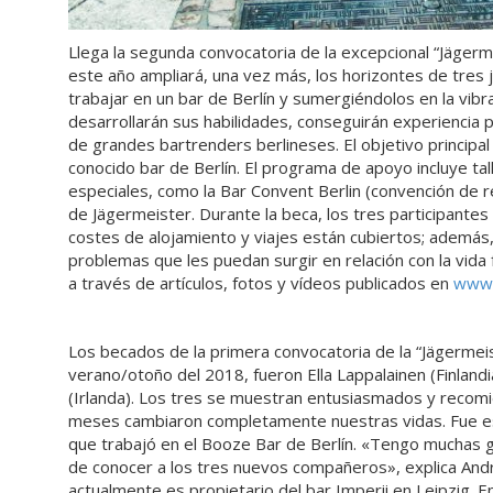
Llega la segunda convocatoria de la excepcional “Jägermei
este año ampliará, una vez más, los horizontes de tres
trabajar en un bar de Berlín y sumergiéndolos en la vib
desarrollarán sus habilidades, conseguirán experiencia
de grandes bartrenders berlineses. El objetivo principal
conocido bar de Berlín. El programa de apoyo incluye tal
especiales, como la Bar Convent Berlin (convención de re
de Jägermeister. Durante la beca, los tres participant
costes de alojamiento y viajes están cubiertos; además,
problemas que les puedan surgir en relación con la vida
a través de artículos, fotos y vídeos publicados en
www.
Los becados de la primera convocatoria de la “Jägermeist
verano/otoño del 2018, fueron Ella Lappalainen (Finland
(Irlanda). Los tres se muestran entusiasmados y recomie
meses cambiaron completamente nuestras vidas. Fue est
que trabajó en el Booze Bar de Berlín. «Tengo muchas g
de conocer a los tres nuevos compañeros», explica André
actualmente es propietario del bar Imperii en Leipzig. 