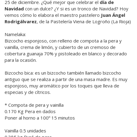
25 de diciembre. ¿Qué mejor que celebrar el
día de
Navidad
con un dulce? ¿Y si es un tronco de Navidad? Hoy
vemos cómo lo elabora el maestro pastelero
Juan Ángel
Rodrigálvarez
, de la Pastelería Viena de Logroño (La Rioja)
Namelaka:
Bizcocho esponjoso, con relleno de compota a la pera y
vainilla, crema de limón, y cubierto de un cremoso de
cobertura guanaja 70% y pistoleado en blanco y decorado
para la ocasión.
Bizcocho bica: es un bizcocho también llamado bizcocho
antiguo que se realiza a partir de una masa madre. Es muy
esponjoso, muy aromático por los toques que lleva de
especias y de cítricos.
* Compota de pera y vainilla
0.170 Kg Pera en dados
Poner al horno a 100º 15 minutos
Vainilla 0.5 unidades
0.385 kg Puré de pera