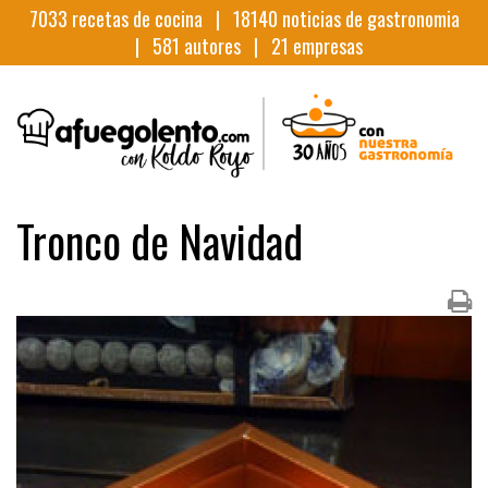
7033
recetas de cocina |
18140
noticias de gastronomia
|
581
autores |
21
empresas
Tronco de Navidad