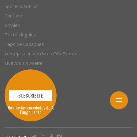
Sobre nosotros
Contacto
Empleo
Textos legales
Taps de Cadaques
Lentejas con Verduras Olla Express
Huevos sin Aceite
SUBSCRÍBETE
Toggle
Recibe las novedades de A
navigation
Fuego Lento
SÍGUENOS