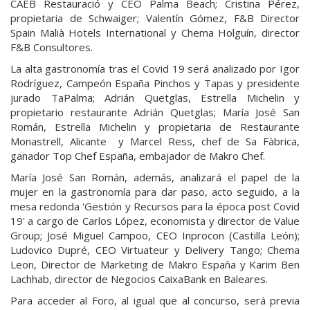
CAEB Restauració y CEO Palma Beach; Cristina Pérez,
propietaria de Schwaiger; Valentín Gómez, F&B Director
Spain Malià Hotels International y Chema Holguín, director
F&B Consultores.
La alta gastronomía tras el Covid 19 será analizado por Igor
Rodríguez, Campeón España Pinchos y Tapas y presidente
jurado TaPalma; Adrián Quetglas, Estrella Michelin y
propietario restaurante Adrián Quetglas; María José San
Román, Estrella Michelin y propietaria de Restaurante
Monastrell, Alicante y Marcel Ress, chef de Sa Fàbrica,
ganador Top Chef España, embajador de Makro Chef.
María José San Román, además, analizará el papel de la
mujer en la gastronomía para dar paso, acto seguido, a la
mesa redonda 'Gestión y Recursos para la época post Covid
19' a cargo de Carlos López, economista y director de Value
Group; José Miguel Campoo, CEO Inprocon (Castilla León);
Ludovico Dupré, CEO Virtuateur y Delivery Tango; Chema
Leon, Director de Marketing de Makro España y Karim Ben
Lachhab, director de Negocios CaixaBank en Baleares.
Para acceder al Foro, al igual que al concurso, será previa