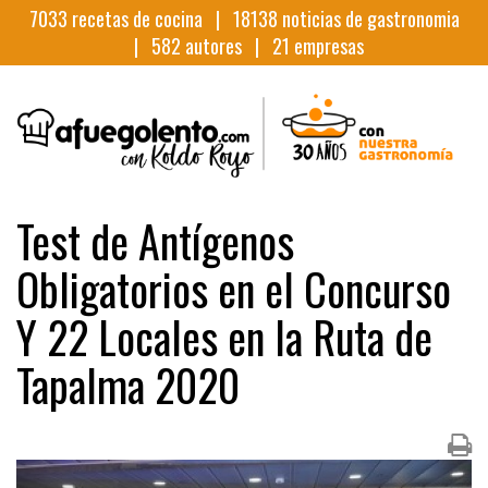
7033
recetas de cocina |
18138
noticias de gastronomia
|
582
autores |
21
empresas
Test de Antígenos
Obligatorios en el Concurso
Y 22 Locales en la Ruta de
Tapalma 2020