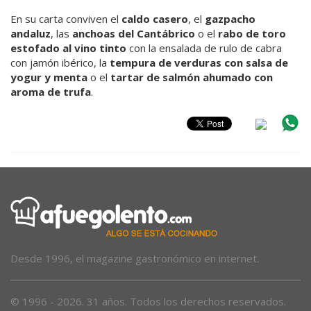
En su carta conviven el
caldo casero
, el
gazpacho
andaluz
, las
anchoas del Cantábrico
o el
rabo de toro
estofado al vino tinto
con la ensalada de rulo de cabra
con jamón ibérico, la
tempura de verduras con salsa de
yogur y menta
o el
tartar de salmón ahumado con
aroma de trufa
.
Desde 1996, el magazine gastronómico en internet.
© 1996 - 2026. 31 años. Todos los derechos reservados.