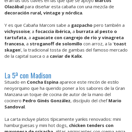
eran las dos claves en las que que se apoyó
Marcos
Olazábal
para diseñar esta cabaña con una mezcla de
decoración rural, vintage y nórdica
.
Y es que Cabaña Marconi sabe a
gazpacho
pero también a
vichyssoise
; a
focaccia ibérica,
a
burrata al pesto o
tartufata
, a
aguacate con cangrejo de río y vinagreta
francesa
, a
stroganoff de solomillo
con arroz, a la ‘
toast
skagen
’, la tradicional tosta de gambas del famoso mercado
de la capital sueca o a
caviar de Kalix
.
La 5ª con Madison
Situado en
Concha Espina
aparece este rincón de estilo
neoyorquino que ha querido poner a los sabores de la Gran
Manzana un toque de cocina de autor de la mano del
cocinero
Pedro Ginés González
, discípulo del chef
Mario
Sandoval
.
La carta incluye platos típicamente yankis renovados: mini
hamburguesas y mini hot dogs,
chicken tenders con
mayonesa de sriracha
, alitas agripicantes con crema agria,