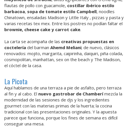
flautas de pollo con guacamole,
costillar ibérico estilo
barbacoa
,
sopa de tomate estilo Campbell
, noodles
Chinatown, ensaladas Madison y Little Italy , pizzas y pasta y
varias recetas tex mex. Entre los postres no podían faltar el
brownie, cheese cake y carrot cake
.
La carta se acompaña de las
creativas propuestas en
coctelería
del barman
Ahemd Meliani
; de nuevo, clásicos
renovados: mojito, margarita, caipirinha, daiquiri, piña colada,
cosmopolitan, manhattan, sex on the beach y The Madison,
el cóctel de la casa.
La Picota
Aquí hablamos de una terraza a pie de asfalto, pero terraza
al fin y al cabo. El
nuevo gastrobar de Chamberí
mezcla la
modernidad de las sesiones de djs y los ingredientes
gourmet con las materias primas de la huerta; la cocina
tradicional con las presentaciones originales. Y la apuesta
parece que funciona, porque los fines de semana es difícil
conseguir una mesa.