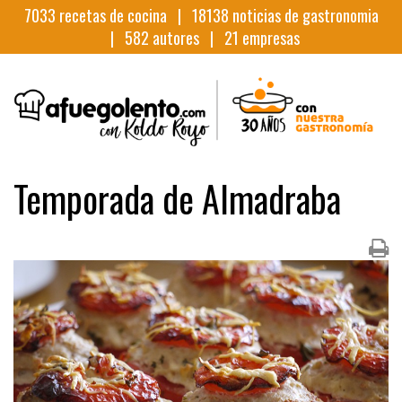
7033
recetas de cocina |
18138
noticias de gastronomia
|
582
autores |
21
empresas
Temporada de Almadraba