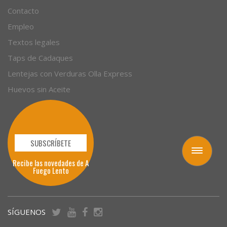
Contacto
Empleo
Textos legales
Taps de Cadaques
Lentejas con Verduras Olla Express
Huevos sin Aceite
SUBSCRÍBETE
Toggle
Recibe las novedades de A
navigation
Fuego Lento
SÍGUENOS