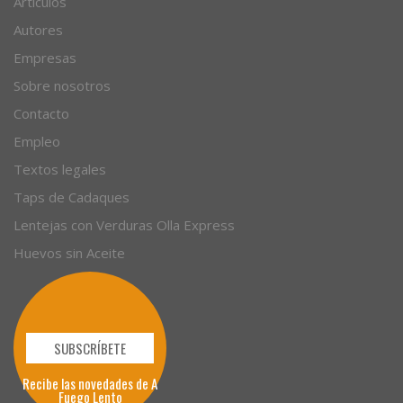
Artículos
Autores
Empresas
Sobre nosotros
Contacto
Empleo
Textos legales
Taps de Cadaques
Lentejas con Verduras Olla Express
Huevos sin Aceite
SUBSCRÍBETE
Recibe las novedades de A
Fuego Lento