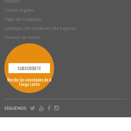
Empleo
Textos legales
Taps de Cadaques
Lentejas con Verduras Olla Express
Huevos sin Aceite
SUBSCRÍBETE
Recibe las novedades de A
Fuego Lento
SÍGUENOS