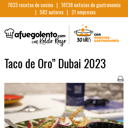
7033
recetas de cocina |
18138
noticias de gastronomia
|
582
autores |
21
empresas
Taco de Oro” Dubai 2023