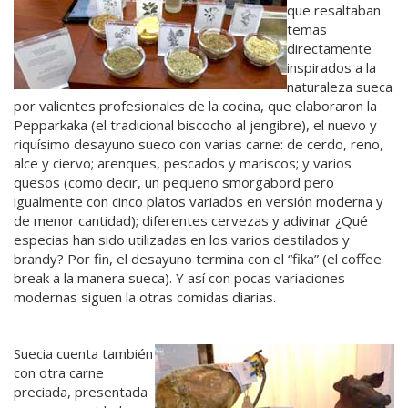
que resaltaban
temas
directamente
inspirados a la
naturaleza sueca
por valientes profesionales de la cocina, que elaboraron la
Pepparkaka (el tradicional biscocho al jengibre), el nuevo y
riquísimo desayuno sueco con varias carne: de cerdo, reno,
alce y ciervo; arenques, pescados y mariscos; y varios
quesos (como decir, un pequeño smörgabord pero
igualmente con cinco platos variados en versión moderna y
de menor cantidad); diferentes cervezas y adivinar ¿Qué
especias han sido utilizadas en los varios destilados y
brandy? Por fin, el desayuno termina con el “fika” (el coffee
break a la manera sueca). Y así con pocas variaciones
modernas siguen la otras comidas diarias.
Suecia cuenta también
con otra carne
preciada, presentada