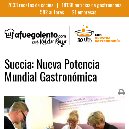
7033
recetas de cocina |
18138
noticias de gastronomia
|
582
autores |
21
empresas
Suecia: Nueva Potencia
Mundial Gastronómica