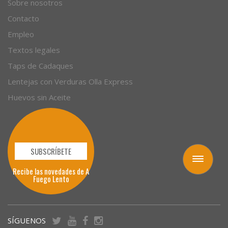
Sobre nosotros
Contacto
Empleo
Textos legales
Taps de Cadaques
Lentejas con Verduras Olla Express
Huevos sin Aceite
SUBSCRÍBETE
Toggle
Recibe las novedades de A
navigation
Fuego Lento
SÍGUENOS