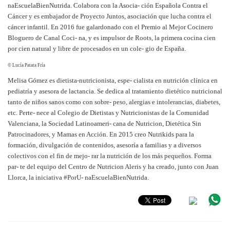
naEscuelaBienNutrida. Colabora con la Asocia- ción Española Contra el
Cáncer y es embajador de Proyecto Juntos, asociación que lucha contra el
cáncer infantil. En 2016 fue galardonado con el Premio al Mejor Cocinero
Bloguero de Canal Coci- na, y es impulsor de Roots, la primera cocina cien
por cien natural y libre de procesados en un cole- gio de España.
© Lucía Patata Fría
Melisa Gómez
es dietista-nutricionista, espe- cialista en nutrición clínica en
pediatría y asesora de lactancia. Se dedica al tratamiento dietético nutricional
tanto de niños sanos como con sobre- peso, alergias e intolerancias, diabetes,
etc. Perte- nece al Colegio de Dietistas y Nutricionistas de la Comunidad
Valenciana, la Sociedad Latinoameri- cana de Nutricion, Dietética Sin
Patrocinadores, y Mamas en Acción. En 2015 creo Nutrikids para la
formación, divulgación de contenidos, asesoría a familias y a diversos
colectivos con el fin de mejo- rar la nutrición de los más pequeños. Forma
par- te del equipo del Centro de Nutricion Aleris y ha creado, junto con Juan
Llorca, la iniciativa #PorU- naEscuelaBienNutrida.