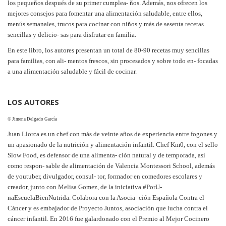
los pequeños después de su primer cumplea- ños. Además, nos ofrecen los
mejores consejos para fomentar una alimentación saludable, entre ellos,
menús semanales, trucos para cocinar con niños y más de sesenta recetas
sencillas y delicio- sas para disfrutar en familia.
En este libro, los autores presentan un total de 80-90 recetas muy sencillas
para familias, con ali- mentos frescos, sin procesados y sobre todo en- focadas
a una alimentación saludable y fácil de cocinar.
LOS AUTORES
© Jimena Delgado García
Juan Llorca
es un chef con más de veinte años de experiencia entre fogones y
un apasionado de la nutrición y alimentación infantil. Chef Km0, con el sello
Slow Food, es defensor de una alimenta- ción natural y de temporada, así
como respon- sable de alimentación de Valencia Montessori School, además
de youtuber, divulgador, consul- tor, formador en comedores escolares y
creador, junto con Melisa Gomez, de la iniciativa #PorU-
naEscuelaBienNutrida. Colabora con la Asocia- ción Española Contra el
Cáncer y es embajador de Proyecto Juntos, asociación que lucha contra el
cáncer infantil. En 2016 fue galardonado con el Premio al Mejor Cocinero