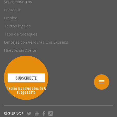
Sobre nosotros
Contacto
Empleo
Textos legales
Taps de Cadaques
Lentejas con Verduras Olla Express
Huevos sin Aceite
SUBSCRÍBETE
Toggle
Recibe las novedades de A
navigation
Fuego Lento
SÍGUENOS