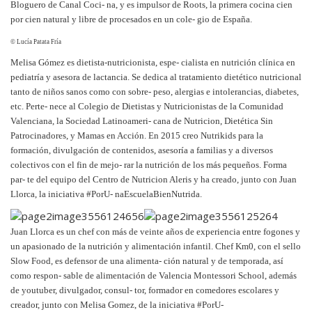
Bloguero de Canal Coci- na, y es impulsor de Roots, la primera cocina cien
por cien natural y libre de procesados en un cole- gio de España.
© Lucía Patata Fría
Melisa Gómez
es dietista-nutricionista, espe- cialista en nutrición clínica en
pediatría y asesora de lactancia. Se dedica al tratamiento dietético nutricional
tanto de niños sanos como con sobre- peso, alergias e intolerancias, diabetes,
etc. Perte- nece al Colegio de Dietistas y Nutricionistas de la Comunidad
Valenciana, la Sociedad Latinoameri- cana de Nutricion, Dietética Sin
Patrocinadores, y Mamas en Acción. En 2015 creo Nutrikids para la
formación, divulgación de contenidos, asesoría a familias y a diversos
colectivos con el fin de mejo- rar la nutrición de los más pequeños. Forma
par- te del equipo del Centro de Nutricion Aleris y ha creado, junto con Juan
Llorca, la iniciativa #PorU- naEscuelaBienNutrida.
Juan Llorca
es un chef con más de veinte años de experiencia entre fogones y
un apasionado de la nutrición y alimentación infantil. Chef Km0, con el sello
Slow Food, es defensor de una alimenta- ción natural y de temporada, así
como respon- sable de alimentación de Valencia Montessori School, además
de youtuber, divulgador, consul- tor, formador en comedores escolares y
creador, junto con Melisa Gomez, de la iniciativa #PorU-