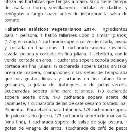
utiliza las hortalizas que tengas a mano. Si no tiene tiempo
de asarla al horno, sencillamente, córtalas en daditos y
rehógalas a fuego suave antes de incorporar la salsa de
tomate.
Tallarines asiáticos vegetarianos 2014.
Ingredientes
para 1 persona. 1 hatillo tallarines udon o similar (planos)
(175g en crudo). 1 cucharada sopera col verde rizada, lavada
y cortada en fina juliana. 1 cucharada sopera zanahoria
lavada, pelada y cortada en fina juliana. 1 cebolleta, con lo
verde, cortada en aros. 1 cucharada sopera cebolla pelada y
cortada en fina juliana. ½ cucharada sopera setas shiitake,
oreja de madera, champiñones o las setas de temporada
que nos gusten, limpias y cortadas en fina juliana. Unos
guisantes, o juliana de tirabeques, o de judias verdes.
3cucharadas sopera aliño para tallarines, 1/3 cucharada
sopera aceite oliva, 1/3 cucharada sopera aceite de
cacahuete, 1 cucharadita de las de café sésamo tostado, Sal,
Pimienta. Para el aliñó para tallarines: 1/3 cucharada sopera
de palo cortado (jerez), 1/3 cucharada sopera de manzanilla
(vino fino), 1 cucharada sopera de salsa de soja oscura, 1
gotas de vinagre de arroz, 1cucharada de café de pasta