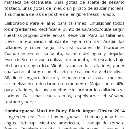
manteca de cacahuete, unas gotas de aceite de sésamo
tostado, unas gotas de miel, o un pillizco de azúcar morena,
1 cucharada de las de postre de jengibre fresco rallado.
Elaboración: Para el aliño para tallarines. Emulsionar todos
los ingredientes. Rectificar el punto de sal/ácido/dulce según
nuestras propias preferencias. Reservar. Para los tallarines:
Llevar a ebuññición abuldante agua con sal. Añadir los
tallarines y cocer según las instrucciones del fabricante.
Cuando estén en su punto, sacarlo del agua y dejarlos
escurrir. Si no se van a utilizar al momento, refrescarlos bajo
el chorro de agua fria. Mientras cuecen los tallarines, poner
una sartén al fuego con el aceite de cacahuete y el de oliva.
Añadir el jengibre fresco y espolvorear el azucar morena,
caramelizando todo durante un momento. Mojar con el aliño
para tallarines, dar unas vueltas e incorporar los tallarines ya
cocidos. Dar unas vueltas más, espolvorear el sésamo
tostado y servir.
Hamburguesa Maxi de Buey Black Angus Clásica 2014
Ingredientes: Para I hamburguesa. 1 Hamburguesa black
angus. Ketchup, Mostaza americana, 1 rodaja de tomate
fresco, Ensalada variada. 2 lonchas de bacon, 1 huevo, 1