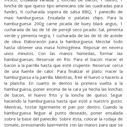
loncha de que queso tipo amenicano (de las cuadradas para
fundir), ½ cucharada sopera de salsa BBQ, 1 panecillo de
maxi hamburguesa. Ensalada o patatas chips. Para la
hamburguesa: 200g carne picada de buey black angus, 1
cucharada de las de té de perejil seco picado. Sal, pimenta
verde y pimenta negra, 1 cucharada de las de té de aceide
de oliva. Elaboración para la hamburguesa: Mezclar todo
hasta obtener una masa homogénea. Reposar en nevera
unos minutos. Con las manos húmedas, formar las
hamburguesas. Reservar en frío. Para el bacon: Hacer el
bacon a la parrilla hasta que esté crujiente. Reservar cerca
de una fuente de calor. Para finalizar el plato: Hacer la
hamburguesa a la parrilla. Mientras, freir el huevo o hacerlo a
la plancha. En cuanto le demos la primera vuelta a la
hamburguesa, poner encima de la cara ya hecha las lonchas
de bacon, el huevo frito y la loncha de queso. Seguir
haciendo la hamburguesa hasta que esté a nuestro gusto.
Mientras, tostar ligermente el pan por dentro. Cuando la
hamburguesa llegue al punto deseado, poner ensalada
sobre la base del panecillo. Sobre ésta, colocar la rodaja de
tomate, presionando ligermente con las manos para que se