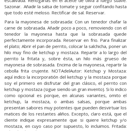
escalivada. Rehogarlas en el aceite de oliva a fuego suave.
Sazonar. Añadir la salsa de tomate y seguir confitando hasta
que todo esté meloso. Rectificar de sal. Reservar.
Para la mayonesa de sobrasada: Con un tenedor chafar la
carne de sobrasada. Añadir poco a poco, removiendo con el
tenedor la mayonesa hasta que la sobrasada quede
perfectamente incorporada. Reservar en frio. Para finalizar
el plato; Abrir el pan de perrito, colocar la salchicha, poner un
hilo muy fino de ketchup y mostaza. Repartir a lo largo del
perrito la fritata y, sobre ésta, un hilo más grueso de
mayonesa de sobrasada. Encima de la mayonesa, repartir la
cebolla frita crujente. NOTAdelAutor: Ketchup y Mostaza:
aquí indico la incorporatión del ketchup y la mostaza porque
soy el primero en disfrutar del gran clásico, el perrito con
ketchup y mostaza (sigue siendo un gran invento). Si lo indico
como opcional es porque, en alcunas variantes, omito el
ketchup, la mostaza, o ambas salsas, porque ambas
presentan sabores muy potentes que pueden desvirtuar los
matices de los restantes aliños. Excepto, claro está, que el
cliente indique expresamente que si quiere ketchup y/o
mostaza, en cuyo caso por supuesto, lo incluimos. Fritada: