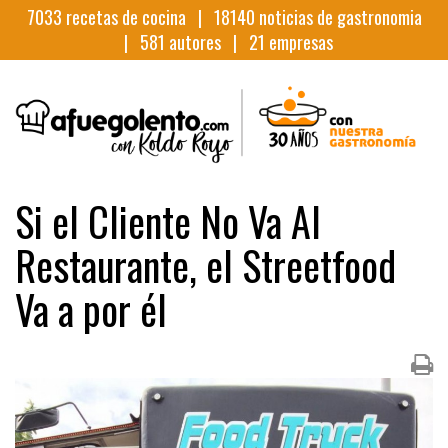
7033
recetas de cocina |
18140
noticias de gastronomia
|
581
autores |
21
empresas
Si el Cliente No Va Al
Restaurante, el Streetfood
Va a por él