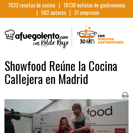
7033
recetas de cocina |
18138
noticias de gastronomia
|
582
autores |
21
empresas
Showfood Reúne la Cocina
Callejera en Madrid